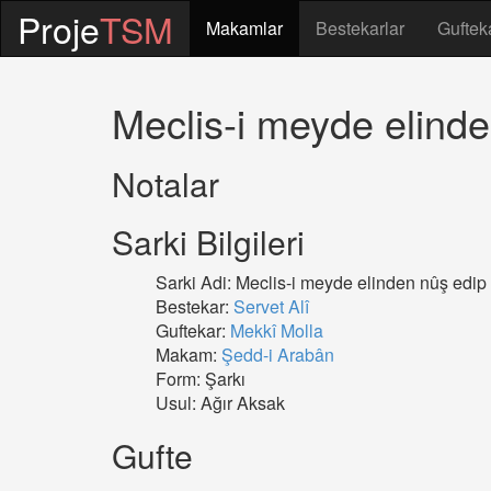
Proje
TSM
Makamlar
Bestekarlar
Guftek
Meclis-i meyde elind
Notalar
Sarki Bilgileri
Sarki Adi: Meclis-i meyde elinden nûş edip
Bestekar:
Servet Alî
Guftekar:
Mekkî Molla
Makam:
Şedd-i Arabân
Form: Şarkı
Usul: Ağır Aksak
Gufte