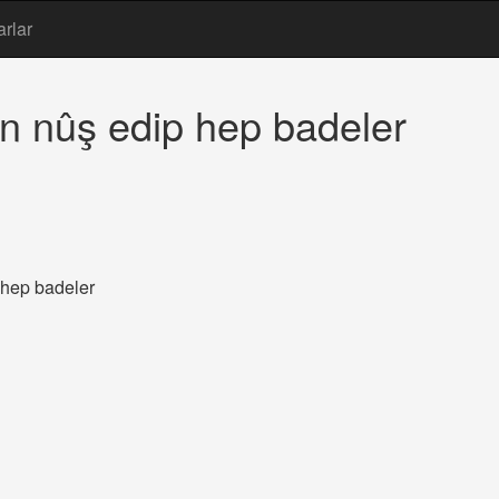
arlar
en nûş edip hep badeler
 hep badeler