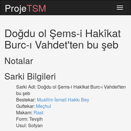
Proje
TSM
Togg
navig
Doğdu ol Şems-i Hakîkat
Burc-ı Vahdet'ten bu şeb
Notalar
Sarki Bilgileri
Sarki Adi: Doğdu ol Şems-i Hakîkat Burc-ı Vahdet'ten
bu şeb
Bestekar:
Muallim İsmail Hakkı Bey
Guftekar:
Meçhul
Makam:
Rast
Form: Tevşih
Usul: Sofyan