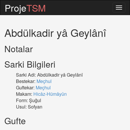
Proje
TSM
Togg
navig
Abdülkadir yâ Geylânî
Notalar
Sarki Bilgileri
Sarki Adi: Abdülkadir yâ Geylânî
Bestekar:
Meçhul
Guftekar:
Meçhul
Makam:
Hicâz-Hümâyûn
Form: Şuğul
Usul: Sofyan
Gufte