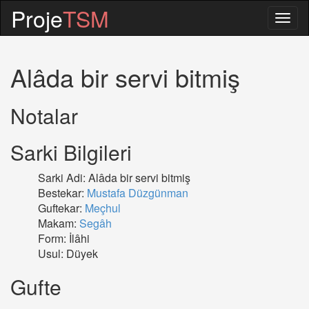
Proje
TSM
Togg
navig
Alâda bir servi bitmiş
Notalar
Sarki Bilgileri
Sarki Adi: Alâda bir servi bitmiş
Bestekar:
Mustafa Düzgünman
Guftekar:
Meçhul
Makam:
Segâh
Form: İlâhi
Usul: Düyek
Gufte