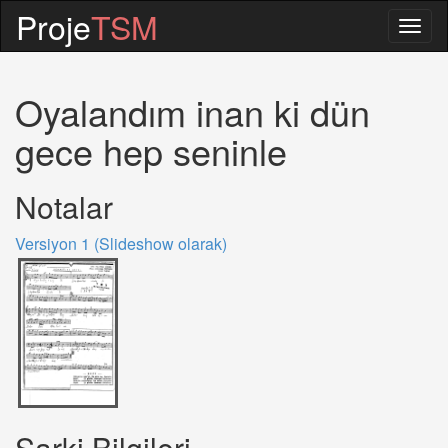
Proje
TSM
Togg
navig
Oyalandım inan ki dün
gece hep seninle
Notalar
Versiyon 1 (Slideshow olarak)
Sarki Bilgileri