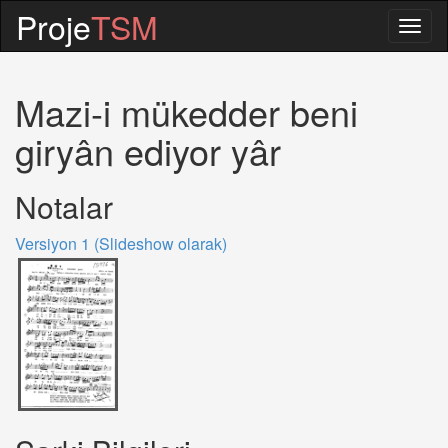
Proje
TSM
Togg
navig
Mazi-i mükedder beni
giryân ediyor yâr
Notalar
Versiyon 1 (Slideshow olarak)