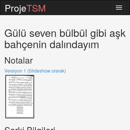
Proje
TSM
Togg
navig
Gülü seven bülbül gibi aşk
bahçenin dalındayım
Notalar
Versiyon 1 (Slideshow olarak)
Sarki Bilgileri