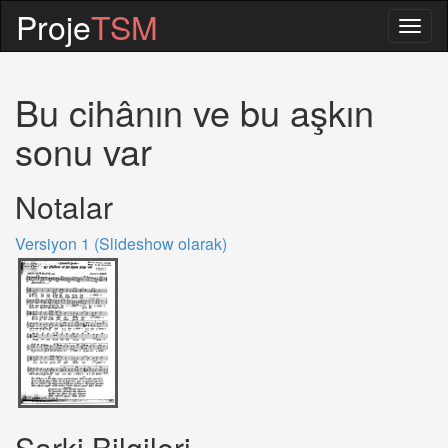
Proje
TSM
Togg
navig
Bu cihânın ve bu aşkın
sonu var
Notalar
Versiyon 1 (Slideshow olarak)
Sarki Bilgileri