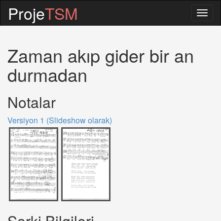
Proje
TSM
Togg
navig
Zaman akıp gider bir an
durmadan
Notalar
Versiyon 1 (Slideshow olarak)
Sarki Bilgileri