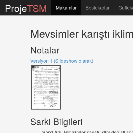
Proje
TSM
Makamlar
Bestekarlar
Guftek
Mevsimler karıştı ikli
Notalar
Versiyon 1 (Slideshow olarak)
Sarki Bilgileri
Sarki Adi: Mevsimler karıştı iklim değişti s