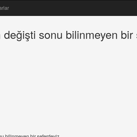
arlar
m değişti sonu bilinmeyen bir
onu bilinmeyen bir seferdeyiz