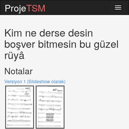
Proje
TSM
Togg
navig
Kim ne derse desin
boşver bitmesin bu güzel
rüyâ
Notalar
Versiyon 1 (Slideshow olarak)