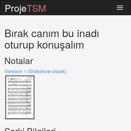
Proje
TSM
Togg
navig
Bırak canım bu inadı
oturup konuşalım
Notalar
Versiyon 1 (Slideshow olarak)
Sarki Bilgileri