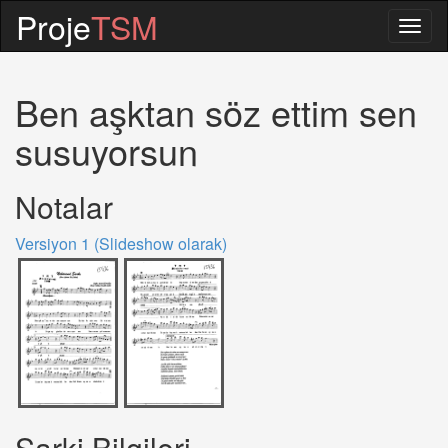
Proje
TSM
Togg
navig
Ben aşktan söz ettim sen
susuyorsun
Notalar
Versiyon 1 (Slideshow olarak)
Sarki Bilgileri