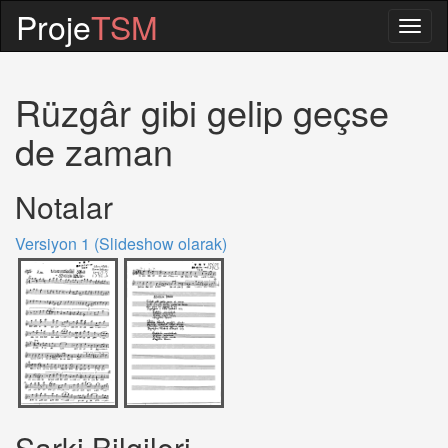
Proje
TSM
Togg
navig
Rüzgâr gibi gelip geçse
de zaman
Notalar
Versiyon 1 (Slideshow olarak)
Sarki Bilgileri