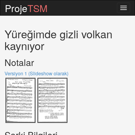
Proje
TSM
Togg
navig
Yüreğimde gizli volkan
kaynıyor
Notalar
Versiyon 1 (Slideshow olarak)
Sarki Bilgileri