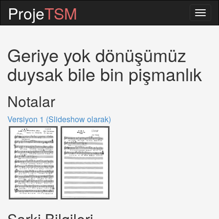
Proje
TSM
Togg
navig
Geriye yok dönüşümüz
duysak bile bin pişmanlık
Notalar
Versiyon 1 (Slideshow olarak)
Sarki Bilgileri