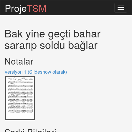
Proje
TSM
Togg
navig
Bak yine geçti bahar
sararıp soldu bağlar
Notalar
Versiyon 1 (Slideshow olarak)
Sarki Bilgileri