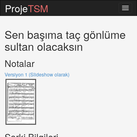
Proje
TSM
Togg
navig
Sen başıma taç gönlüme
sultan olacaksın
Notalar
Versiyon 1 (Slideshow olarak)
Sarki Bilgileri