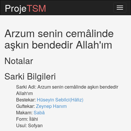
Proje
TSM
Togg
navig
Arzum senin cemâlinde
aşkın bendedir Allah'ım
Notalar
Sarki Bilgileri
Sarki Adi: Arzum senin cemâlinde aşkın bendedir
Allah'ım
Bestekar:
Hüseyin Sebilci(Hâfız)
Guftekar:
Zeynep Hanım
Makam:
Sabâ
Form: İlâhi
Usul: Sofyan