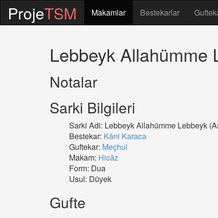
Proje
TSM
Makamlar
Bestekarlar
Guftek
Lebbeyk Allahümme L
Notalar
Sarki Bilgileri
Sarki Adi: Lebbeyk Allahümme Lebbeyk (Ar
Bestekar:
Kâni Karaca
Guftekar:
Meçhul
Makam:
Hicâz
Form: Dua
Usul: Düyek
Gufte