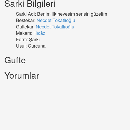
Sarki Bilgileri
Sarki Adi: Benim ilk hevesim sensin güzelim
Bestekar:
Necdet Tokatlıoğlu
Guftekar:
Necdet Tokatlıoğlu
Makam:
Hicâz
Form: Şarkı
Usul: Curcuna
Gufte
Yorumlar