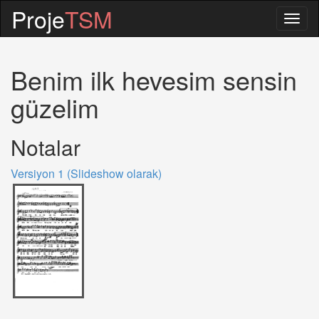
Proje
TSM
Togg
navig
Benim ilk hevesim sensin
güzelim
Notalar
Versiyon 1 (Slideshow olarak)