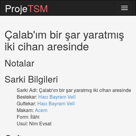
Proje
TSM
Togg
navig
Çalab'ım bir şar yaratmış
iki cihan aresinde
Notalar
Sarki Bilgileri
Sarki Adi: Çalab'ım bir şar yaratmış iki cihan aresinde
Bestekar:
Hacı Bayram Velî
Guftekar:
Hacı Bayram Velî
Makam:
Acem
Form: İlâhi
Usul: Nim Evsat