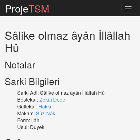
Proje
TSM
Togg
navig
Sâlike olmaz âyân İllâllah
Hû
Notalar
Sarki Bilgileri
Sarki Adi: Sâlike olmaz âyân İllâllah Hû
Bestekar:
Zekâî Dede
Guftekar:
Hakkı
Makam:
Sûz-Nâk
Form: İlâhi
Usul: Düyek