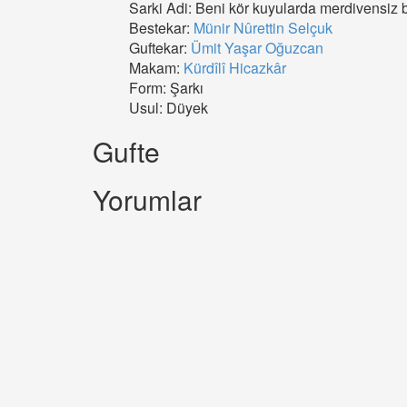
Sarki Adi: Beni kör kuyularda merdivensiz b
Bestekar:
Münir Nûrettin Selçuk
Guftekar:
Ümit Yaşar Oğuzcan
Makam:
Kürdîlî Hicazkâr
Form: Şarkı
Usul: Düyek
Gufte
Yorumlar