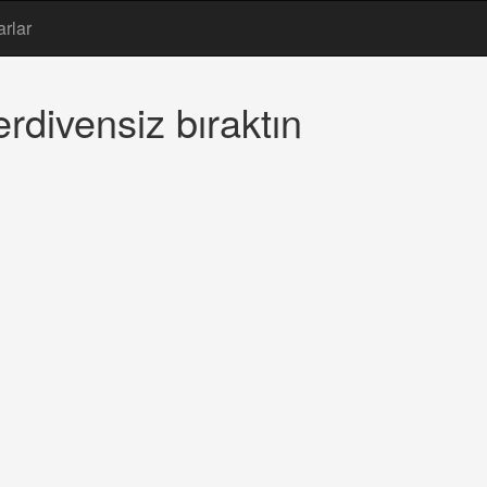
arlar
rdivensiz bıraktın