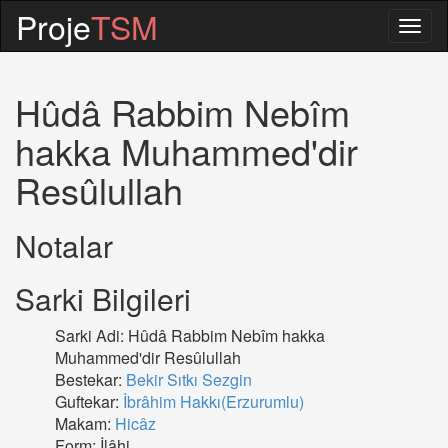
Proje
TSM
Togg
navig
Hûdâ Rabbim Nebîm
hakka Muhammed'dir
Resûlullah
Notalar
Sarki Bilgileri
Sarki Adi: Hûdâ Rabbim Nebîm hakka
Muhammed'dir Resûlullah
Bestekar:
Bekir Sıtkı Sezgin
Guftekar:
İbrâhim Hakkı(Erzurumlu)
Makam:
Hicâz
Form: İlâhi