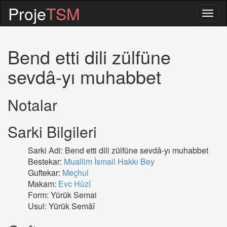
Proje
TSM
Togg
navig
Bend etti dili zülfüne
sevdâ-yı muhabbet
Notalar
Sarki Bilgileri
Sarki Adi: Bend etti dili zülfüne sevdâ-yı muhabbet
Bestekar:
Muallim İsmail Hakkı Bey
Guftekar:
Meçhul
Makam:
Evc Hûzî
Form: Yürük Semai
Usul: Yürük Semâî