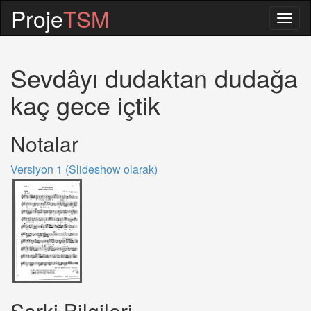
Proje
TSM
Togg
navig
Sevdâyı dudaktan dudağa
kaç gece içtik
Notalar
Versiyon 1 (Slideshow olarak)
Sarki Bilgileri