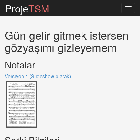
Proje
TSM
Togg
navig
Gün gelir gitmek istersen
gözyaşımı gizleyemem
Notalar
Versiyon 1 (Slideshow olarak)
Sarki Bilgileri