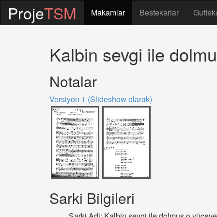
Proje
TSM
Makamlar
Bestekarlar
Guftek
Kalbin sevgi ile dolm
Notalar
Versiyon 1 (Slideshow olarak)
Sarki Bilgileri
Sarki Adi: Kalbin sevgi ile dolmuş o yüceye