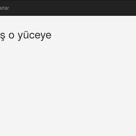
arlar
uş o yüceye