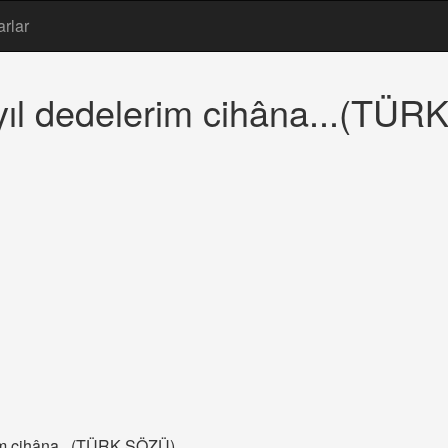
arlar
 yıl dedelerim cihâna...(TÜ
erim cihâna...(TÜRK SÖZÜ)