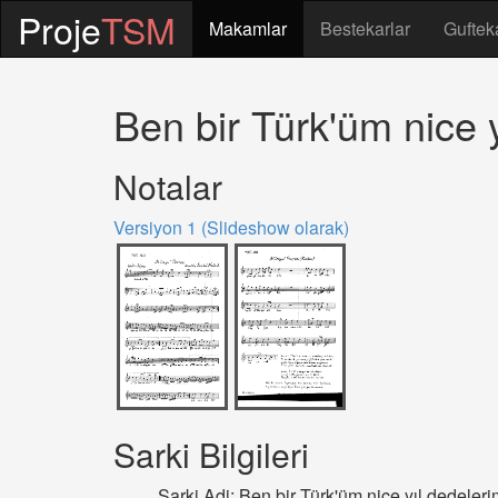
Proje
TSM
Makamlar
Bestekarlar
Guftek
Ben bir Türk'üm nice
Notalar
Versiyon 1 (Slideshow olarak)
Sarki Bilgileri
Sarki Adi: Ben bir Türk'üm nice yıl dedel