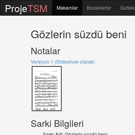
Proje
TSM
Makamlar
Bestekarlar
Guftek
Gözlerin süzdü beni
Notalar
Versiyon 1 (Slideshow olarak)
Sarki Bilgileri
Sarki Adi: Gözlerin süzdü beni