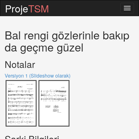
Proje
TSM
Togg
navig
Bal rengi gözlerinle bakıp
da geçme güzel
Notalar
Versiyon 1 (Slideshow olarak)
Sarki Bilgileri