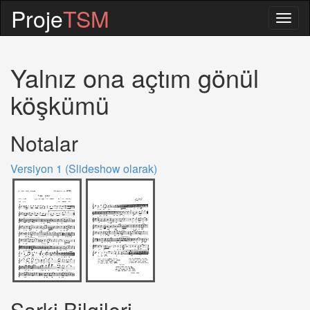
Proje
TSM
Togg
navig
Yalnız ona açtım gönül
köşkümü
Notalar
Versiyon 1 (Slideshow olarak)
Sarki Bilgileri