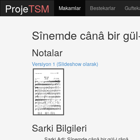
Proje
TSM
Makamlar
Bestekarlar
Guftek
Sînemde cânâ bir gül-
Notalar
Versiyon 1 (Slideshow olarak)
Sarki Bilgileri
Sarki Adi: Sînemde cânâ bir gül-i rânâ