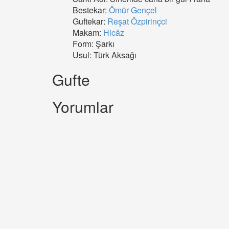
Bestekar:
Ömür Gençel
Guftekar:
Reşat Özpirinçci
Makam:
Hicâz
Form: Şarkı
Usul: Türk Aksağı
Gufte
Yorumlar