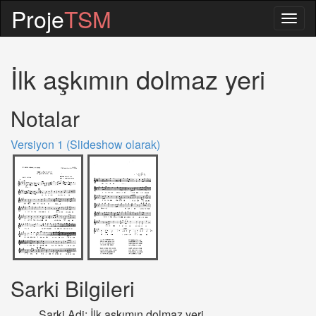
Proje
TSM
Togg
navig
İlk aşkımın dolmaz yeri
Notalar
Versiyon 1 (Slideshow olarak)
Sarki Bilgileri
Sarki Adi: İlk aşkımın dolmaz yeri