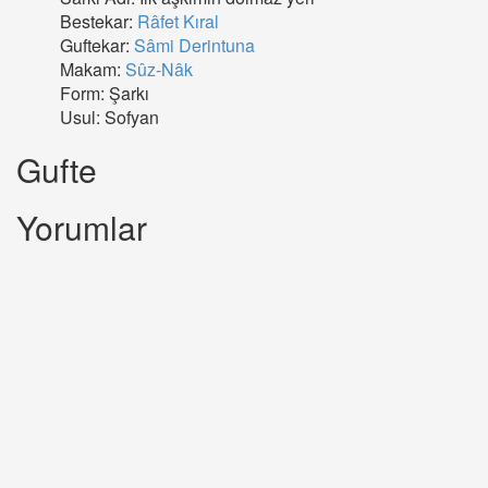
Bestekar:
Râfet Kıral
Guftekar:
Sâmi Derintuna
Makam:
Sûz-Nâk
Form: Şarkı
Usul: Sofyan
Gufte
Yorumlar