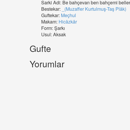
Sarki Adi: Be bahçevan ben bahçemi belle
Bestekar:
_(Muzaffer Kurtulmuş-Taş Plâk)
Guftekar:
Meçhul
Makam:
Hicâzkâr
Form: Şarkı
Usul: Aksak
Gufte
Yorumlar