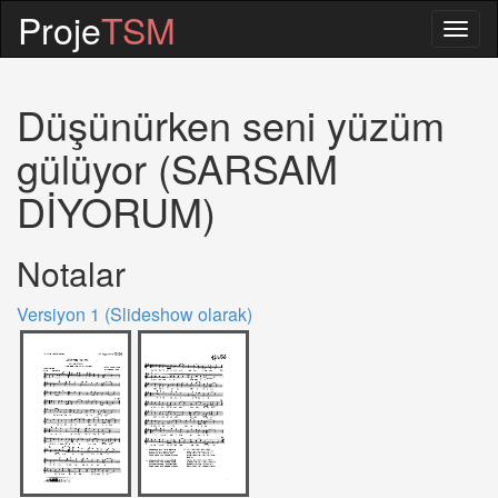
Proje
TSM
Togg
navig
Düşünürken seni yüzüm
gülüyor (SARSAM
DİYORUM)
Notalar
Versiyon 1 (Slideshow olarak)