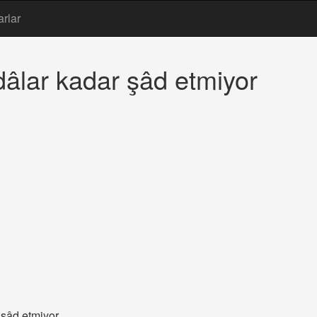
arlar
dâlar kadar şâd etmiyor
 şâd etmiyor