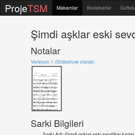
Proje
TSM
Makamlar
Bestekarlar
Guftek
Şimdi aşklar eski sev
Notalar
Versiyon 1 (Slideshow olarak)
Sarki Bilgileri
Sarki Adi: Şimdi aşklar eski sevdâlar kadar