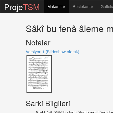
Proje
TSM
Makamlar
Bestekarlar
Guftek
Sâkî bu fenâ âleme m
Notalar
Versiyon 1 (Slideshow olarak)
Sarki Bilgileri
Sarki Adi: Sâkî bu fenâ âleme meyhâne des