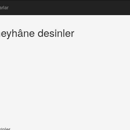
arlar
eyhâne desinler
inler