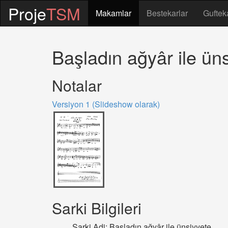
Proje
TSM
Makamlar
Bestekarlar
Guftek
Başladın ağyâr ile ün
Notalar
Versiyon 1 (Slideshow olarak)
Sarki Bilgileri
Sarki Adi: Başladın ağyâr ile ünsiyyete