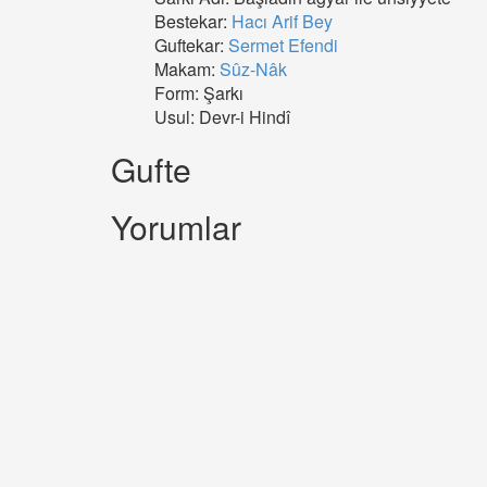
Bestekar:
Hacı Arif Bey
Guftekar:
Sermet Efendi
Makam:
Sûz-Nâk
Form: Şarkı
Usul: Devr-i Hindî
Gufte
Yorumlar