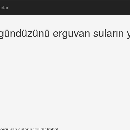
arlar
 gündüzünü erguvan suların y
erguvan suların yelidir imbat