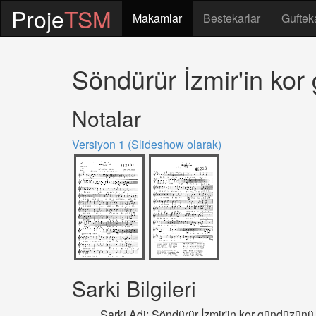
Proje
TSM
Makamlar
Bestekarlar
Guftek
Söndürür İzmir'in kor
Notalar
Versiyon 1 (Slideshow olarak)
Sarki Bilgileri
Sarki Adi: Söndürür İzmir'in kor gündüzünü 