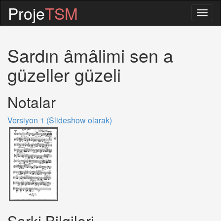
Proje
TSM
Togg
navig
Sardın âmâlimi sen a
güzeller güzeli
Notalar
Versiyon 1 (Slideshow olarak)
Sarki Bilgileri