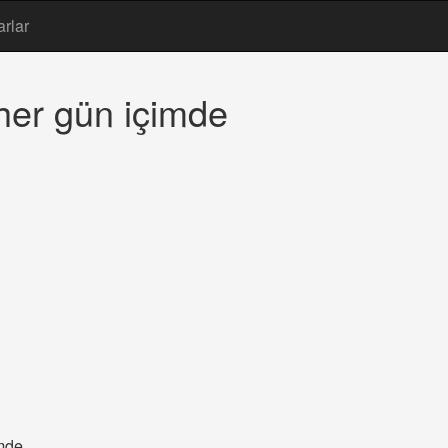
arlar
her gün içimde
imde