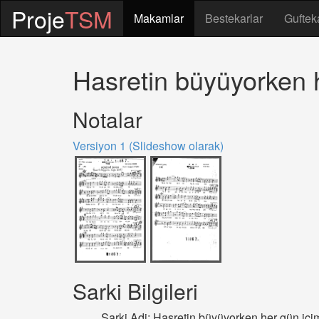
Proje
TSM
Makamlar
Bestekarlar
Guftek
Hasretin büyüyorken 
Notalar
Versiyon 1 (Slideshow olarak)
Sarki Bilgileri
Sarki Adi: Hasretin büyüyorken her gün iç