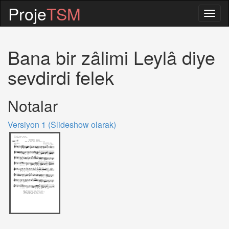
Proje
TSM
Togg
navig
Bana bir zâlimi Leylâ diye
sevdirdi felek
Notalar
Versiyon 1 (Slideshow olarak)