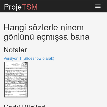
Proje
TSM
Togg
navig
Hangi sözlerle ninem
gönlünü açmışsa bana
Notalar
Versiyon 1 (Slideshow olarak)
Sarki Bilgileri