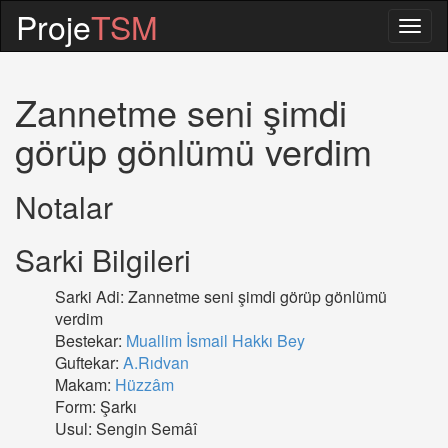
Proje
TSM
Togg
navig
Zannetme seni şimdi
görüp gönlümü verdim
Notalar
Sarki Bilgileri
Sarki Adi: Zannetme seni şimdi görüp gönlümü
verdim
Bestekar:
Muallim İsmail Hakkı Bey
Guftekar:
A.Rıdvan
Makam:
Hüzzâm
Form: Şarkı
Usul: Sengin Semâî