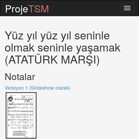
Proje
TSM
Togg
navig
Yüz yıl yüz yıl seninle
olmak seninle yaşamak
(ATATÜRK MARŞI)
Notalar
Versiyon 1 (Slideshow olarak)