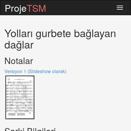
Proje
TSM
Togg
navig
Yolları gurbete bağlayan
dağlar
Notalar
Versiyon 1 (Slideshow olarak)
Sarki Bilgileri