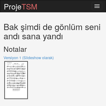
Proje
TSM
Togg
navig
Bak şimdi de gönlüm seni
andı sana yandı
Notalar
Versiyon 1 (Slideshow olarak)