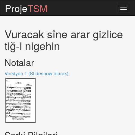
Proje
TSM
Togg
navig
Vuracak sîne arar gizlice
tiğ-i nigehin
Notalar
Versiyon 1 (Slideshow olarak)
Sarki Bilgileri